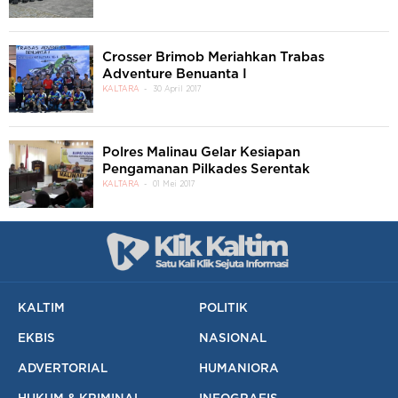
Crosser Brimob Meriahkan Trabas
Adventure Benuanta I
KALTARA
30 April 2017
Polres Malinau Gelar Kesiapan
Pengamanan Pilkades Serentak
KALTARA
01 Mei 2017
KALTIM
POLITIK
EKBIS
NASIONAL
ADVERTORIAL
HUMANIORA