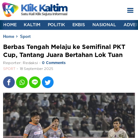
HOME
KALTIM
POLITIK
EKBIS
NASIONAL
ADVER
Home
Sport
Berbas Tengah Melaju ke Semifinal PKT
Cup, Tantang Juara Bertahan Lok Tuan
Reporter:
Redaksi
-
0 Comments
SPORT
18 September 2025