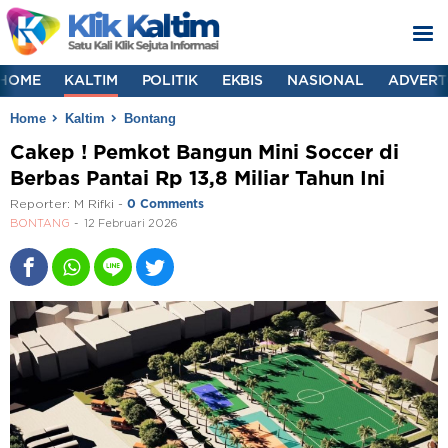
HOME
KALTIM
POLITIK
EKBIS
NASIONAL
ADVERT
Home
Kaltim
Bontang
Cakep ! Pemkot Bangun Mini Soccer di
Berbas Pantai Rp 13,8 Miliar Tahun Ini
Reporter:
M Rifki
-
0 Comments
BONTANG
12 Februari 2026