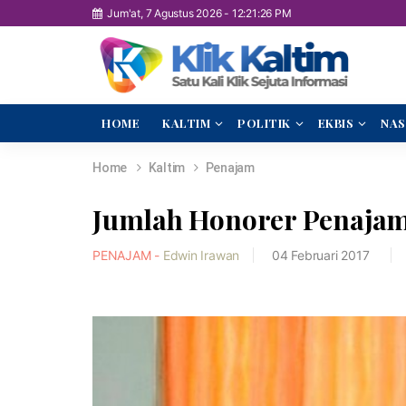
Jum'at, 7 Agustus 2026
-
12:21:27 PM
HOME
KALTIM
POLITIK
EKBIS
NAS
Home
Kaltim
Penajam
Jumlah Honorer Penajam 
PENAJAM -
Edwin Irawan
04 Februari 2017