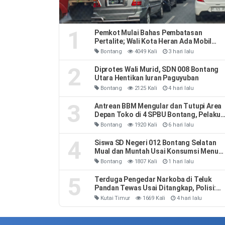
1
Pemkot Mulai Bahas Pembatasan
Pertalite; Wali Kota Heran Ada Mobil
Habiskan 40 Liter Sehari
Bontang
4049 Kali
3 hari lalu
2
Diprotes Wali Murid, SDN 008 Bontang
Utara Hentikan Iuran Paguyuban
Bontang
2125 Kali
4 hari lalu
3
Antrean BBM Mengular dan Tutupi Area
Depan Toko di 4 SPBU Bontang, Pelaku
Usaha Rugi
Bontang
1920 Kali
6 hari lalu
4
Siswa SD Negeri 012 Bontang Selatan
Mual dan Muntah Usai Konsumsi Menu
MBG
Bontang
1807 Kali
1 hari lalu
5
Terduga Pengedar Narkoba di Teluk
Pandan Tewas Usai Ditangkap, Polisi:
Sempat Melawan dan Mengeluh Sesak
Kutai Timur
1669 Kali
4 hari lalu
Napas