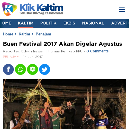
HOME
KALTIM
POLITIK
EKBIS
NASIONAL
ADVERT
Home
Kaltim
Penajam
Buen Festival 2017 Akan Digelar Agustus
Reporter:
Edwin Irawan | Humas Pemkab PPU
-
0 Comments
PENAJAM
14 Juni 2017