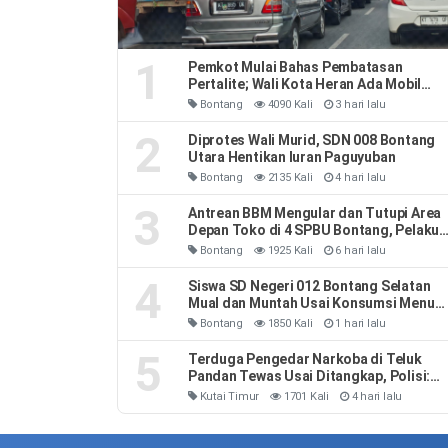
1
Pemkot Mulai Bahas Pembatasan
Pertalite; Wali Kota Heran Ada Mobil
Habiskan 40 Liter Sehari
Bontang
4090 Kali
3 hari lalu
2
Diprotes Wali Murid, SDN 008 Bontang
Utara Hentikan Iuran Paguyuban
Bontang
2135 Kali
4 hari lalu
3
Antrean BBM Mengular dan Tutupi Area
Depan Toko di 4 SPBU Bontang, Pelaku
Usaha Rugi
Bontang
1925 Kali
6 hari lalu
4
Siswa SD Negeri 012 Bontang Selatan
Mual dan Muntah Usai Konsumsi Menu
MBG
Bontang
1850 Kali
1 hari lalu
5
Terduga Pengedar Narkoba di Teluk
Pandan Tewas Usai Ditangkap, Polisi:
Sempat Melawan dan Mengeluh Sesak
Kutai Timur
1701 Kali
4 hari lalu
Napas