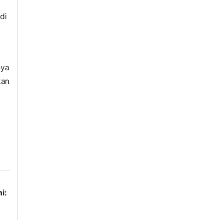
di
nya
kan
i: