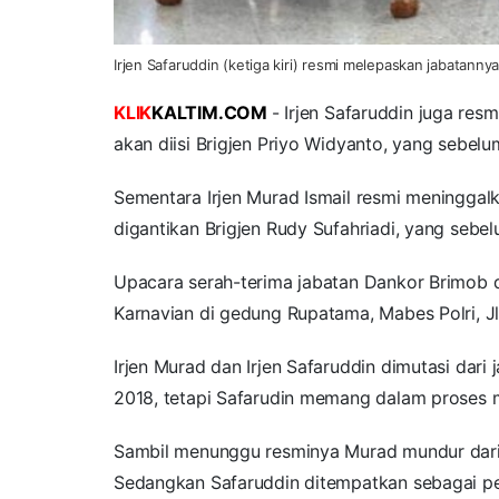
Irjen Safaruddin (ketiga kiri) resmi melepaskan jabatanny
KLIK
KALTIM.COM
- Irjen Safaruddin juga res
akan diisi Brigjen Priyo Widyanto, yang sebe
Sementara Irjen Murad Ismail resmi meninggal
digantikan Brigjen Rudy Sufahriadi, yang seb
Upacara serah-terima jabatan Dankor Brimob d
Karnavian di gedung Rupatama, Mabes Polri, Jl 
Irjen Murad dan Irjen Safaruddin dimutasi dari
2018, tetapi Safarudin memang dalam proses 
Sambil menunggu resminya Murad mundur dari P
Sedangkan Safaruddin ditempatkan sebagai per