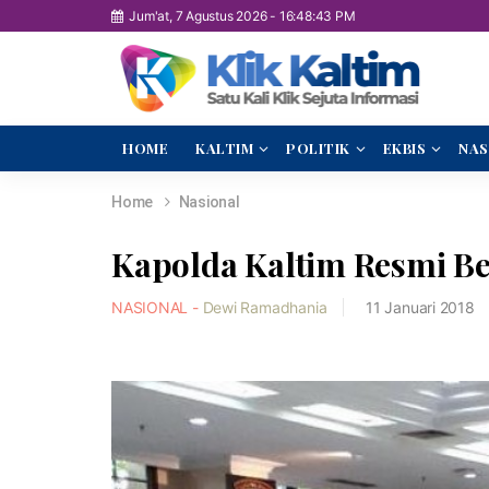
Jum'at, 7 Agustus 2026
-
16:48:44 PM
HOME
KALTIM
POLITIK
EKBIS
NAS
Home
Nasional
Kapolda Kaltim Resmi Be
NASIONAL -
Dewi Ramadhania
11 Januari 2018