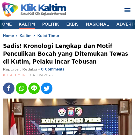
HOME
KALTIM
POLITIK
EKBIS
NASIONAL
ADVERT
Home
Kaltim
Kutai Timur
Sadis! Kronologi Lengkap dan Motif
Penculikan Bocah yang Ditemukan Tewas
di Kutim, Pelaku Incar Tebusan
Reporter:
Redaksi
-
0 Comments
KUTAI TIMUR
04 Juni 2026