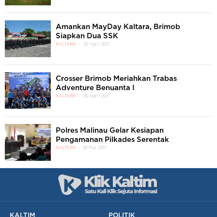
Amankan MayDay Kaltara, Brimob
Siapkan Dua SSK
KALTARA
30 April 2017
Crosser Brimob Meriahkan Trabas
Adventure Benuanta I
KALTARA
30 April 2017
Polres Malinau Gelar Kesiapan
Pengamanan Pilkades Serentak
KALTARA
01 Mei 2017
KALTIM
POLITIK