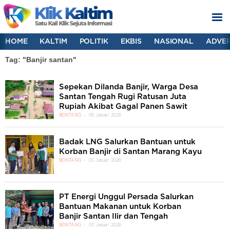
HOME
KALTIM
POLITIK
EKBIS
NASIONAL
ADVER
Tag: "Banjir santan"
Sepekan Dilanda Banjir, Warga Desa
Santan Tengah Rugi Ratusan Juta
Rupiah Akibat Gagal Panen Sawit
BONTANG
06 Januari 2026
Badak LNG Salurkan Bantuan untuk
Korban Banjir di Santan Marang Kayu
BONTANG
05 Januari 2026
PT Energi Unggul Persada Salurkan
Bantuan Makanan untuk Korban
Banjir Santan Ilir dan Tengah
BONTANG
03 Januari 2026