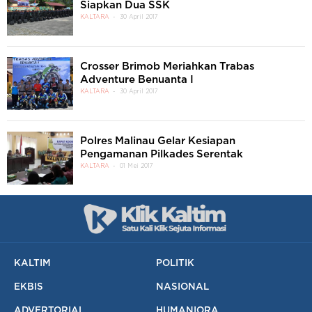
Siapkan Dua SSK
KALTARA
30 April 2017
Crosser Brimob Meriahkan Trabas
Adventure Benuanta I
KALTARA
30 April 2017
Polres Malinau Gelar Kesiapan
Pengamanan Pilkades Serentak
KALTARA
01 Mei 2017
KALTIM
POLITIK
EKBIS
NASIONAL
ADVERTORIAL
HUMANIORA