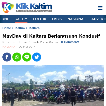
HOME
KALTIM
POLITIK
EKBIS
NASIONAL
ADVERT
Home
Kaltim
Kaltara
MayDay di Kaltara Berlangsung Kondusif
Reporter:
Humas Brimob Polda Kaltim
-
0 Comments
KALTARA
02 Mei 2017