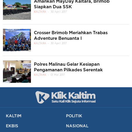
Amankan MayDay Kaltara, Brimob
Siapkan Dua SSK
KALTARA
30 April 2017
Crosser Brimob Meriahkan Trabas
Adventure Benuanta I
KALTARA
30 April 2017
Polres Malinau Gelar Kesiapan
Pengamanan Pilkades Serentak
KALTARA
01 Mei 2017
KALTIM
POLITIK
EKBIS
NASIONAL