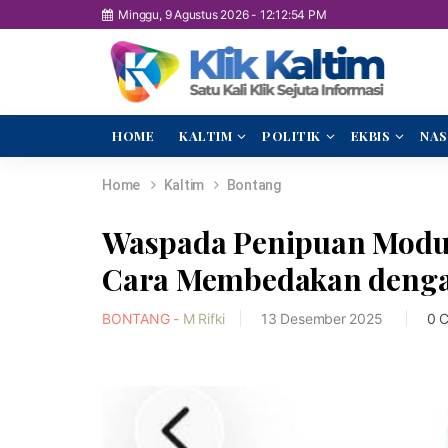
Minggu, 9 Agustus 2026
-
12:12:55 PM
HOME
KALTIM
POLITIK
EKBIS
NAS
Home
Kaltim
Bontang
Waspada Penipuan Modus
Cara Membedakan dengan
BONTANG -
M Rifki
13 Desember 2025
0 