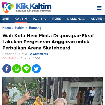
HOME
KALTIM
POLITIK
EKBIS
NASIONAL
ADVERT
Home
Kaltim
Bontang
Wali Kota Neni Minta Disporapar-Ekraf
Lakukan Pergeseran Anggaran untuk
Perbaikan Arena Skateboard
Reporter:
M Rifki
-
0 Comments
BONTANG
13 Januari 2026