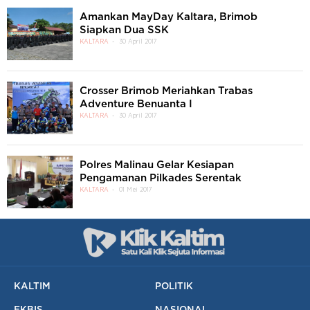
Amankan MayDay Kaltara, Brimob
Siapkan Dua SSK
KALTARA
30 April 2017
Crosser Brimob Meriahkan Trabas
Adventure Benuanta I
KALTARA
30 April 2017
Polres Malinau Gelar Kesiapan
Pengamanan Pilkades Serentak
KALTARA
01 Mei 2017
KALTIM
POLITIK