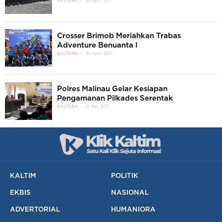
KALTARA
30 April 2017
Crosser Brimob Meriahkan Trabas
Adventure Benuanta I
KALTARA
30 April 2017
Polres Malinau Gelar Kesiapan
Pengamanan Pilkades Serentak
KALTARA
01 Mei 2017
KALTIM
POLITIK
EKBIS
NASIONAL
ADVERTORIAL
HUMANIORA