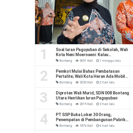
1
Soal Iuran Paguyuban di Sekolah, Wali
Kota Neni Moernaeni: Kalau
Kesepakatan Orang Tua Jangan Ribut-
Bontang
5691 Kali
1 minggu lalu
Ribut
2
Pemkot Mulai Bahas Pembatasan
Pertalite; Wali Kota Heran Ada Mobil
Habiskan 40 Liter Sehari
Bontang
3230 Kali
2 hari lalu
3
Diprotes Wali Murid, SDN 008 Bontang
Utara Hentikan Iuran Paguyuban
Bontang
2019 Kali
3 hari lalu
4
PT SSP Buka Loker 30 Orang,
Penempatan di Pembangunan Pabrik
Soda Ash
Bontang
1876 Kali
6 hari lalu