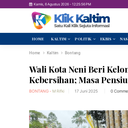
Kamis, 6 Agustus 2026
-
12:25:58 PM
HOME
KALTIM
POLITIK
EKBIS
NAS
Home
Kaltim
Bontang
Wali Kota Neni Beri Kel
Kebersihan; Masa Pensiu
BONTANG -
M Rifki
17 Juni 2025
0 Comme