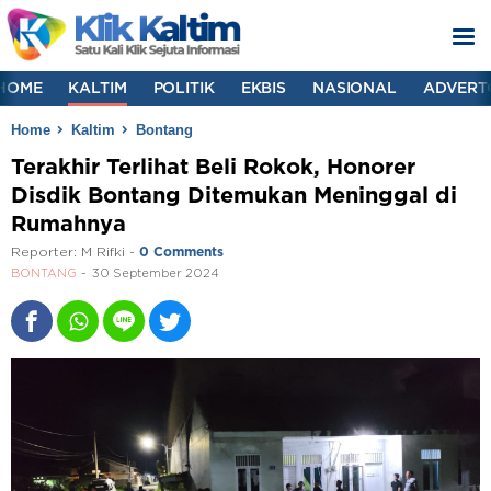
HOME
KALTIM
POLITIK
EKBIS
NASIONAL
ADVERT
Home
Kaltim
Bontang
Terakhir Terlihat Beli Rokok, Honorer
Disdik Bontang Ditemukan Meninggal di
Rumahnya
Reporter:
M Rifki
-
0 Comments
BONTANG
30 September 2024