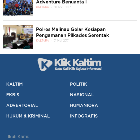
Adventure Benuanta I
KALTARA
30 April 2017
Polres Malinau Gelar Kesiapan
Pengamanan Pilkades Serentak
KALTARA
01 Mei 2017
KALTIM
POLITIK
EKBIS
NASIONAL
ADVERTORIAL
HUMANIORA
HUKUM & KRIMINAL
INFOGRAFIS
Ikuti Kami: