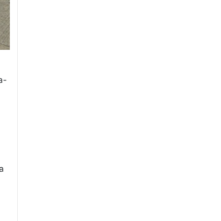
a-
ra