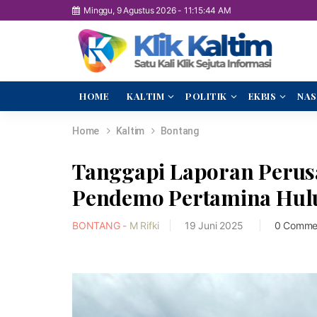
Minggu, 9 Agustus 2026
-
11:15:45 AM
HOME
KALTIM
POLITIK
EKBIS
NAS
Home
Kaltim
Bontang
Tanggapi Laporan Perusa
Pendemo Pertamina Hul
BONTANG -
M Rifki
19 Juni 2025
0 Comme