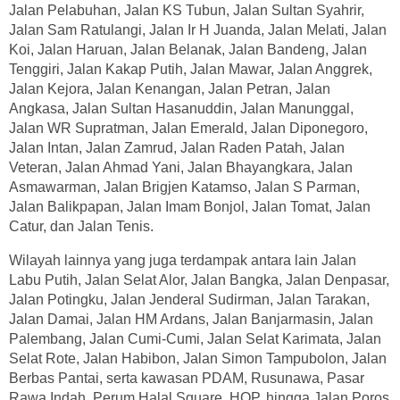
Jalan Pelabuhan, Jalan KS Tubun, Jalan Sultan Syahrir,
Jalan Sam Ratulangi, Jalan Ir H Juanda, Jalan Melati, Jalan
Koi, Jalan Haruan, Jalan Belanak, Jalan Bandeng, Jalan
Tenggiri, Jalan Kakap Putih, Jalan Mawar, Jalan Anggrek,
Jalan Kejora, Jalan Kenangan, Jalan Petran, Jalan
Angkasa, Jalan Sultan Hasanuddin, Jalan Manunggal,
Jalan WR Supratman, Jalan Emerald, Jalan Diponegoro,
Jalan Intan, Jalan Zamrud, Jalan Raden Patah, Jalan
Veteran, Jalan Ahmad Yani, Jalan Bhayangkara, Jalan
Asmawarman, Jalan Brigjen Katamso, Jalan S Parman,
Jalan Balikpapan, Jalan Imam Bonjol, Jalan Tomat, Jalan
Catur, dan Jalan Tenis.
Wilayah lainnya yang juga terdampak antara lain Jalan
Labu Putih, Jalan Selat Alor, Jalan Bangka, Jalan Denpasar,
Jalan Potingku, Jalan Jenderal Sudirman, Jalan Tarakan,
Jalan Damai, Jalan HM Ardans, Jalan Banjarmasin, Jalan
Palembang, Jalan Cumi-Cumi, Jalan Selat Karimata, Jalan
Selat Rote, Jalan Habibon, Jalan Simon Tampubolon, Jalan
Berbas Pantai, serta kawasan PDAM, Rusunawa, Pasar
Rawa Indah, Perum Halal Square, HOP, hingga Jalan Poros