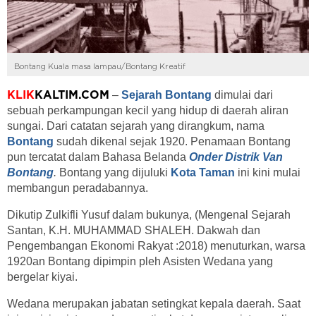
Bontang Kuala masa lampau/Bontang Kreatif
–
Sejarah Bontang
dimulai dari
KLIK
KALTIM.COM
sebuah perkampungan kecil yang hidup di daerah aliran
sungai. Dari catatan sejarah yang dirangkum, nama
Bontang
sudah dikenal sejak 1920. Penamaan Bontang
pun tercatat dalam Bahasa Belanda
Onder Distrik Van
Bontang
.
Bontang yang dijuluki
Kota Taman
ini kini mulai
membangun peradabannya.
Dikutip Zulkifli Yusuf dalam bukunya, (Mengenal Sejarah
Santan, K.H. MUHAMMAD SHALEH. Dakwah dan
Pengembangan Ekonomi Rakyat :2018) menuturkan, warsa
1920an Bontang dipimpin pleh Asisten Wedana yang
bergelar kiyai.
Wedana merupakan jabatan setingkat kepala daerah. Saat