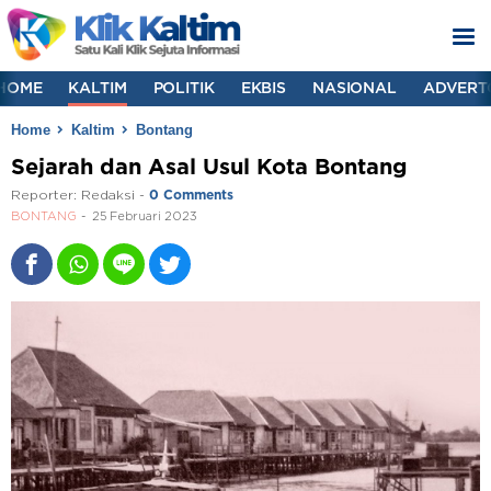
HOME
KALTIM
POLITIK
EKBIS
NASIONAL
ADVERT
Home
Kaltim
Bontang
Sejarah dan Asal Usul Kota Bontang
Reporter:
Redaksi
-
0 Comments
BONTANG
25 Februari 2023