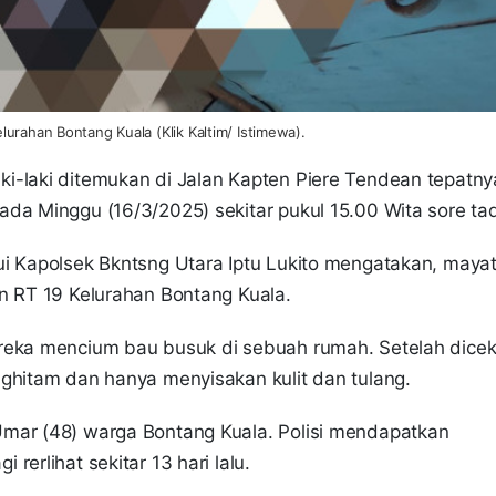
lurahan Bontang Kuala (Klik Kaltim/ Istimewa).
aki-laki ditemukan di Jalan Kapten Piere Tendean tepatny
da Minggu (16/3/2025) sekitar pukul 15.00 Wita sore ta
ui Kapolsek Bkntsng Utara Iptu Lukito mengatakan, maya
an RT 19 Kelurahan Bontang Kuala.
ereka mencium bau busuk di sebuah rumah. Setelah dice
nghitam dan hanya menyisakan kulit dan tulang.
Umar (48) warga Bontang Kuala. Polisi mendapatkan
rerlihat sekitar 13 hari lalu.