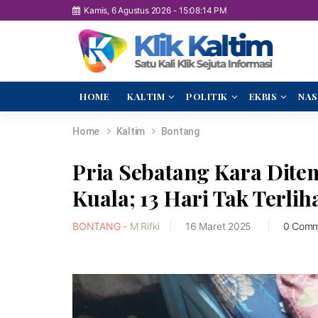
Kamis, 6 Agustus 2026
-
15:08:15 PM
HOME
KALTIM
POLITIK
EKBIS
NAS
Home
Kaltim
Bontang
Pria Sebatang Kara Dit
Kuala; 13 Hari Tak Terl
BONTANG -
M Rifki
16 Maret 2025
0 Comm