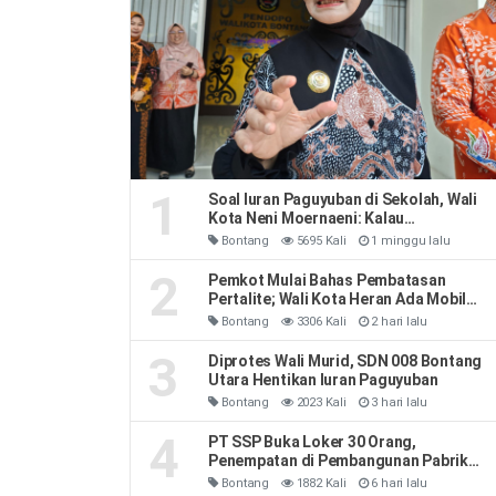
1
Soal Iuran Paguyuban di Sekolah, Wali
Kota Neni Moernaeni: Kalau
Kesepakatan Orang Tua Jangan Ribut-
Bontang
5695 Kali
1 minggu lalu
Ribut
2
Pemkot Mulai Bahas Pembatasan
Pertalite; Wali Kota Heran Ada Mobil
Habiskan 40 Liter Sehari
Bontang
3306 Kali
2 hari lalu
3
Diprotes Wali Murid, SDN 008 Bontang
Utara Hentikan Iuran Paguyuban
Bontang
2023 Kali
3 hari lalu
4
PT SSP Buka Loker 30 Orang,
Penempatan di Pembangunan Pabrik
Soda Ash
Bontang
1882 Kali
6 hari lalu