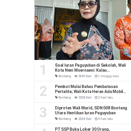
1
Soal Iuran Paguyuban di Sekolah, Wali
Kota Neni Moernaeni: Kalau
Kesepakatan Orang Tua Jangan Ribut-
Bontang
5695 Kali
1 minggu lalu
Ribut
2
Pemkot Mulai Bahas Pembatasan
Pertalite; Wali Kota Heran Ada Mobil
Habiskan 40 Liter Sehari
Bontang
3328 Kali
2 hari lalu
3
Diprotes Wali Murid, SDN 008 Bontang
Utara Hentikan Iuran Paguyuban
Bontang
2024 Kali
3 hari lalu
PT SSP Buka Loker 30 Orang,