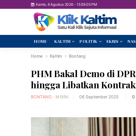
Kamis, 6 Agustus 2026
-
15:59:06 PM
HOME
KALTIM
POLITIK
EKBIS
NAS
Home
Kaltim
Bontang
PHM Bakal Demo di DPRD
hingga Libatkan Kontrak
BONTANG -
M Rifki
06 September 2025
0