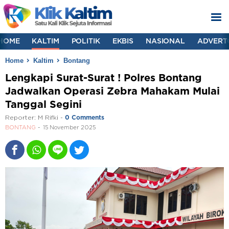
HOME
KALTIM
POLITIK
EKBIS
NASIONAL
ADVERT
Home
Kaltim
Bontang
Lengkapi Surat-Surat ! Polres Bontang
Jadwalkan Operasi Zebra Mahakam Mulai
Tanggal Segini
Reporter:
M Rifki
-
0 Comments
BONTANG
15 November 2025