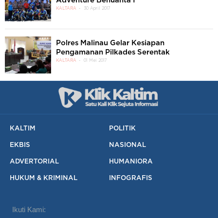
Adventure Benuanta I
KALTARA
30 April 2017
Polres Malinau Gelar Kesiapan
Pengamanan Pilkades Serentak
KALTARA
01 Mei 2017
KALTIM
POLITIK
EKBIS
NASIONAL
ADVERTORIAL
HUMANIORA
HUKUM & KRIMINAL
INFOGRAFIS
Ikuti Kami: