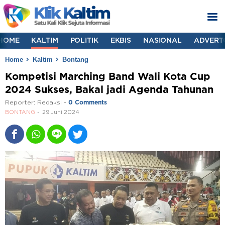
HOME
KALTIM
POLITIK
EKBIS
NASIONAL
ADVERT
Home
Kaltim
Bontang
Kompetisi Marching Band Wali Kota Cup
2024 Sukses, Bakal jadi Agenda Tahunan
Reporter:
Redaksi
-
0 Comments
BONTANG
29 Juni 2024