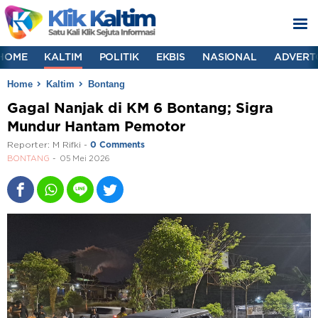
HOME
KALTIM
POLITIK
EKBIS
NASIONAL
ADVERT
Home
Kaltim
Bontang
Gagal Nanjak di KM 6 Bontang; Sigra
Mundur Hantam Pemotor
Reporter:
M Rifki
-
0 Comments
BONTANG
05 Mei 2026