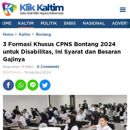
HOME
KALTIM
POLITIK
EKBIS
NASIONAL
ADVERT
Home
Kaltim
Bontang
3 Formasi Khusus CPNS Bontang 2024
untuk Disabilitas, Ini Syarat dan Besaran
Gajinya
Reporter:
M Rifki
-
0 Comments
BONTANG
19 Agustus 2024