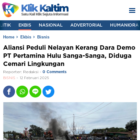
LITIK
EKBIS
NASIONAL
ADVERTORIAL
HUMANIORA
Home
Ekbis
Bisnis
Aliansi Peduli Nelayan Kerang Dara Demo
PT Pertamina Hulu Sanga-Sanga, Diduga
Cemari Lingkungan
Reporter:
Redaksi
-
0 Comments
BISNIS
12 Februari 2025