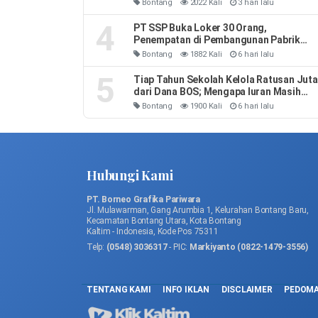
Bontang
2022 Kali
3 hari lalu
4
PT SSP Buka Loker 30 Orang,
Penempatan di Pembangunan Pabrik
Soda Ash
Bontang
1882 Kali
6 hari lalu
5
Tiap Tahun Sekolah Kelola Ratusan Juta
dari Dana BOS; Mengapa Iuran Masih
Ada
Bontang
1900 Kali
6 hari lalu
Hubungi Kami
PT. Borneo Grafika Pariwara
Jl. Mulawarman, Gang Arumbia 1, Kelurahan Bontang Baru,
Kecamatan Bontang Utara, Kota Bontang
Kaltim - Indonesia, Kode Pos 75311
Telp:
(0548) 3036317
- PIC:
Markiyanto (0822-1479-3556)
TENTANG KAMI
INFO IKLAN
DISCLAIMER
PEDOMA