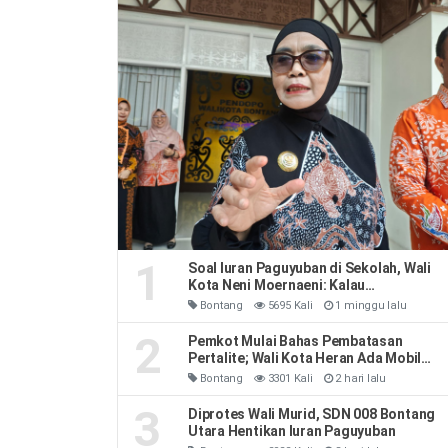
1
Soal Iuran Paguyuban di Sekolah, Wali
Kota Neni Moernaeni: Kalau
Kesepakatan Orang Tua Jangan Ribut-
Bontang
5695 Kali
1 minggu lalu
Ribut
2
Pemkot Mulai Bahas Pembatasan
Pertalite; Wali Kota Heran Ada Mobil
Habiskan 40 Liter Sehari
Bontang
3301 Kali
2 hari lalu
3
Diprotes Wali Murid, SDN 008 Bontang
Utara Hentikan Iuran Paguyuban