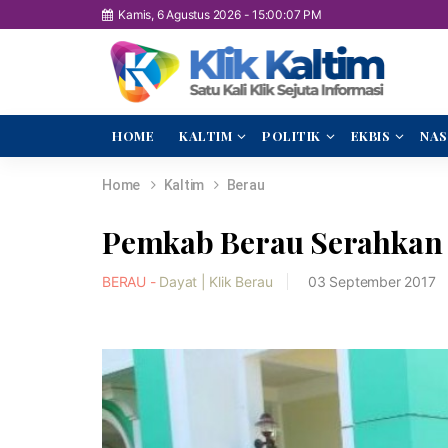
Kamis, 6 Agustus 2026
-
15:00:08 PM
HOME
KALTIM
POLITIK
EKBIS
NAS
Home
Kaltim
Berau
Pemkab Berau Serahkan 
BERAU -
Dayat | Klik Berau
03 September 2017