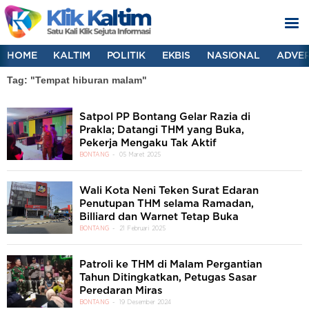
HOME
KALTIM
POLITIK
EKBIS
NASIONAL
ADVER
Tag: "Tempat hiburan malam"
Satpol PP Bontang Gelar Razia di
Prakla; Datangi THM yang Buka,
Pekerja Mengaku Tak Aktif
BONTANG
05 Maret 2025
Wali Kota Neni Teken Surat Edaran
Penutupan THM selama Ramadan,
Billiard dan Warnet Tetap Buka
BONTANG
21 Februari 2025
Patroli ke THM di Malam Pergantian
Tahun Ditingkatkan, Petugas Sasar
Peredaran Miras
BONTANG
19 Desember 2024