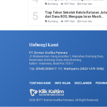
Soda Ash
Bontang
1877 Kali
6 hari lalu
5
Tiap Tahun Sekolah Kelola Ratusan Juta
dari Dana BOS; Mengapa Iuran Masih
Ada
Bontang
1897 Kali
6 hari lalu
Hubungi Kami
PT. Borneo Grafika Pariwara
Jl. Mulawarman, Gang Arumbia 1, Kelurahan Bontang Baru,
Kecamatan Bontang Utara, Kota Bontang
Kaltim - Indonesia, Kode Pos 75311
Telp:
(0548) 3036317
- PIC:
Markiyanto (0822-1479-3556)
TENTANG KAMI
INFO IKLAN
DISCLAIMER
PEDOMA
2026 © PT Borneo Grafika Pariwara. All Right Reserved.