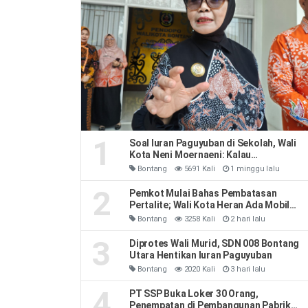
1
Soal Iuran Paguyuban di Sekolah, Wali
Kota Neni Moernaeni: Kalau
Kesepakatan Orang Tua Jangan Ribut-
Bontang
5691 Kali
1 minggu lalu
Ribut
2
Pemkot Mulai Bahas Pembatasan
Pertalite; Wali Kota Heran Ada Mobil
Habiskan 40 Liter Sehari
Bontang
3258 Kali
2 hari lalu
3
Diprotes Wali Murid, SDN 008 Bontang
Utara Hentikan Iuran Paguyuban
Bontang
2020 Kali
3 hari lalu
4
PT SSP Buka Loker 30 Orang,
Penempatan di Pembangunan Pabrik