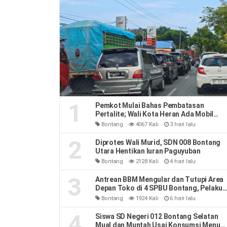
1
Pemkot Mulai Bahas Pembatasan
Pertalite; Wali Kota Heran Ada Mobil
Habiskan 40 Liter Sehari
Bontang
4067 Kali
3 hari lalu
2
Diprotes Wali Murid, SDN 008 Bontang
Utara Hentikan Iuran Paguyuban
Bontang
2128 Kali
4 hari lalu
3
Antrean BBM Mengular dan Tutupi Area
Depan Toko di 4 SPBU Bontang, Pelaku
Usaha Rugi
Bontang
1924 Kali
6 hari lalu
4
Siswa SD Negeri 012 Bontang Selatan
Mual dan Muntah Usai Konsumsi Menu