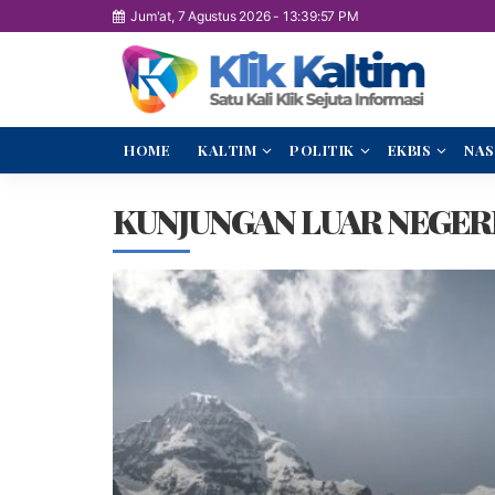
Jum'at, 7 Agustus 2026
-
13:39:58 PM
HOME
KALTIM
POLITIK
EKBIS
NAS
KUNJUNGAN LUAR NEGER