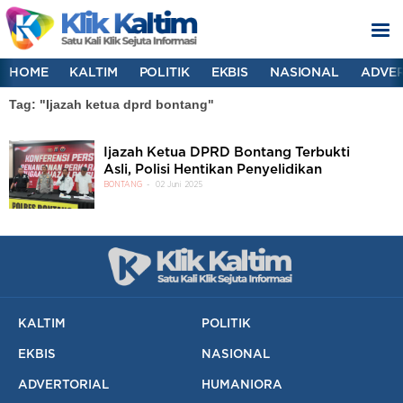
HOME
KALTIM
POLITIK
EKBIS
NASIONAL
ADVER
Tag: "Ijazah ketua dprd bontang"
Ijazah Ketua DPRD Bontang Terbukti
Asli, Polisi Hentikan Penyelidikan
BONTANG
02 Juni 2025
KALTIM
POLITIK
EKBIS
NASIONAL
ADVERTORIAL
HUMANIORA