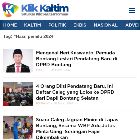
HOME
KALTIM
POLITIK
EKBIS
NASIONAL
ADVER
Tag: "Hasil pemilu 2024"
Mengenal Heri Keswanto, Pemuda
Bontang Lestari Pendatang Baru di
DPRD Bontang
PROFIL
06 Maret 2024
4 Orang Diisi Pendatang Baru, Ini
Daftar Caleg yang Lolos ke DPRD
dari Dapil Bontang Selatan
BONTANG
03 Maret 2024
Suara Caleg Jagoan Minim di Lapas
Bontang, Sesama WBP Adu Jotos
Minta Uang 'Serangan Fajar
Dikembalikan