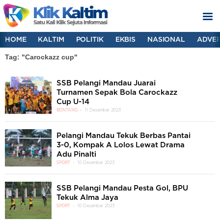
HOME
KALTIM
POLITIK
EKBIS
NASIONAL
ADVER
Tag: "Carockazz cup"
SSB Pelangi Mandau Juarai
Turnamen Sepak Bola Carockazz
Cup U-14
BONTANG
11 Desember 2023
Pelangi Mandau Tekuk Berbas Pantai
3-0, Kompak A Lolos Lewat Drama
Adu Pinalti
SPORT
10 Desember 2023
SSB Pelangi Mandau Pesta Gol, BPU
Tekuk Alma Jaya
SPORT
10 Desember 2023