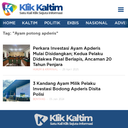
HOME
KALTIM
POLITIK
EKBIS
NASIONAL
ADVER
Tag: "Ayam potong apderis"
Perkara Investasi Ayam Apderis
Mulai Disidangkan; Kedua Pelaku
Didakwa Pasal Berlapis, Ancaman 20
Tahun Penjara
HUKUM & KRIMINAL
29 April 2025
3 Kandang Ayam Milik Pelaku
Investasi Bodong Apderis Disita
Polisi
BONTANG
05 Juni 2024