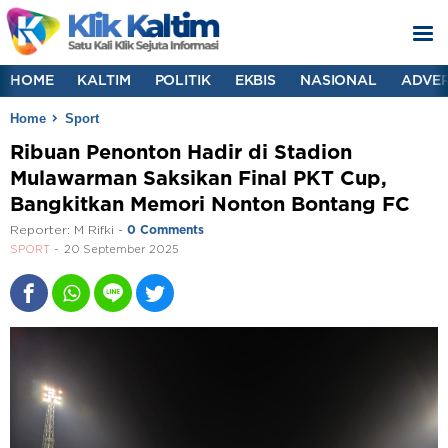
HOME
KALTIM
POLITIK
EKBIS
NASIONAL
ADVER
Home
Sport
Ribuan Penonton Hadir di Stadion
Mulawarman Saksikan Final PKT Cup,
Bangkitkan Memori Nonton Bontang FC
Reporter:
M Rifki
-
0 Comments
SPORT
20 September 2025