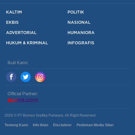
KALTIM
POLITIK
EKBIS
NASIONAL
ADVERTORIAL
HUMANIORA
HUKUM & KRIMINAL
INFOGRAFIS
Ikuti Kami:
Official Partner:
2026 © PT Borneo Grafika Pariwara. All Right Reserved.
Tentang Kami
Info Iklan
Disclaimer
Pedoman Media Siber