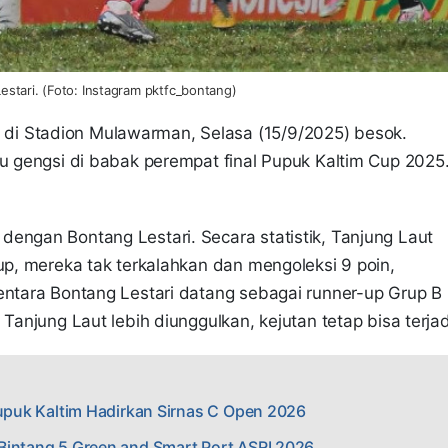
stari. (Foto: Instagram pktfc_bontang)
di Stadion Mulawarman, Selasa (15/9/2025) besok.
du gengsi di babak perempat final Pupuk Kaltim Cup 2025
engan Bontang Lestari. Secara statistik, Tanjung Laut
rup, mereka tak terkalahkan dan mengoleksi 9 poin,
entara Bontang Lestari datang sebagai runner-up Grup B
Tanjung Laut lebih diunggulkan, kejutan tetap bisa terjad
Pupuk Kaltim Hadirkan Sirnas C Open 2026
Bintang 5 Green and Smart Port ASRI 2026