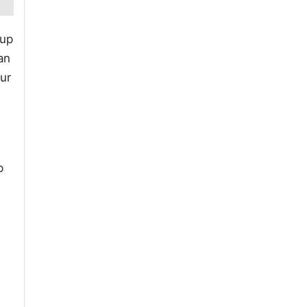
rup
an
ur
p
.