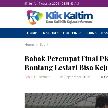
Jum'at, 7 Agustus 2026
-
03:58:44 AM
HOME
KALTIM
POLITIK
EKBIS
NAS
Home
Sport
Babak Perempat Final PK
Bontang Lestari Bisa Kej
SPORT -
Redaksi
15 September 2025
0 C