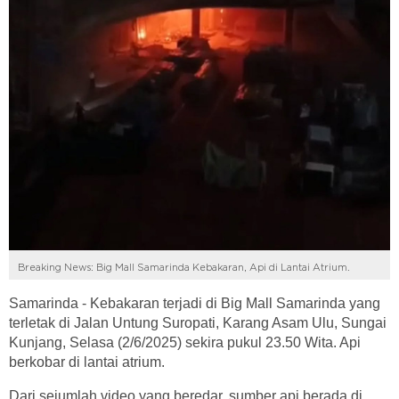
Breaking News: Big Mall Samarinda Kebakaran, Api di Lantai Atrium.
Samarinda - Kebakaran terjadi di Big Mall Samarinda yang
terletak di Jalan Untung Suropati, Karang Asam Ulu, Sungai
Kunjang, Selasa (2/6/2025) sekira pukul 23.50 Wita. Api
berkobar di lantai atrium.
Dari sejumlah video yang beredar, sumber api berada di