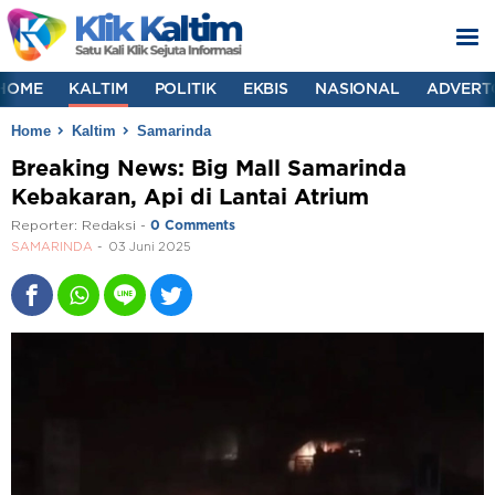
HOME
KALTIM
POLITIK
EKBIS
NASIONAL
ADVERT
Home
Kaltim
Samarinda
Breaking News: Big Mall Samarinda
Kebakaran, Api di Lantai Atrium
Reporter:
Redaksi
-
0 Comments
SAMARINDA
03 Juni 2025