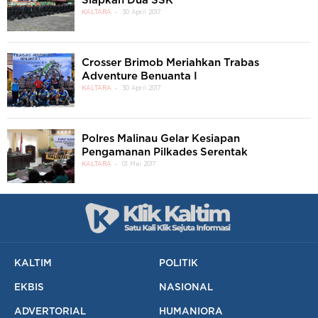
Siapkan Dua SSK
KALTARA
30 April 2017
Crosser Brimob Meriahkan Trabas
Adventure Benuanta I
KALTARA
30 April 2017
Polres Malinau Gelar Kesiapan
Pengamanan Pilkades Serentak
KALTARA
01 Mei 2017
KALTIM
POLITIK
EKBIS
NASIONAL
ADVERTORIAL
HUMANIORA