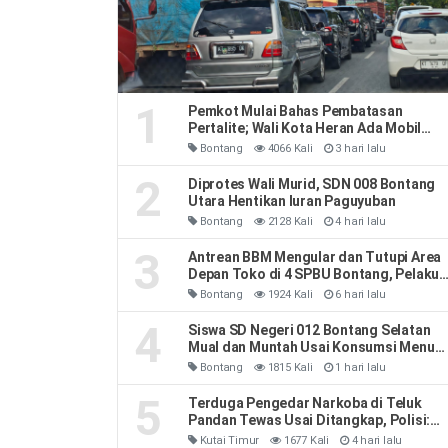
1
Pemkot Mulai Bahas Pembatasan
Pertalite; Wali Kota Heran Ada Mobil
Habiskan 40 Liter Sehari
Bontang
4066 Kali
3 hari lalu
2
Diprotes Wali Murid, SDN 008 Bontang
Utara Hentikan Iuran Paguyuban
Bontang
2128 Kali
4 hari lalu
3
Antrean BBM Mengular dan Tutupi Area
Depan Toko di 4 SPBU Bontang, Pelaku
Usaha Rugi
Bontang
1924 Kali
6 hari lalu
4
Siswa SD Negeri 012 Bontang Selatan
Mual dan Muntah Usai Konsumsi Menu
MBG
Bontang
1815 Kali
1 hari lalu
5
Terduga Pengedar Narkoba di Teluk
Pandan Tewas Usai Ditangkap, Polisi:
Sempat Melawan dan Mengeluh Sesak
Kutai Timur
1677 Kali
4 hari lalu