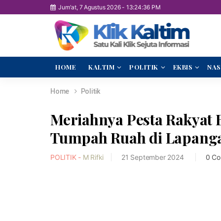
Jum'at, 7 Agustus 2026
-
13:24:37 PM
HOME
KALTIM
POLITIK
EKBIS
NAS
Home
Politik
Meriahnya Pesta Rakyat
Tumpah Ruah di Lapanga
POLITIK -
M Rifki
21 September 2024
0 C