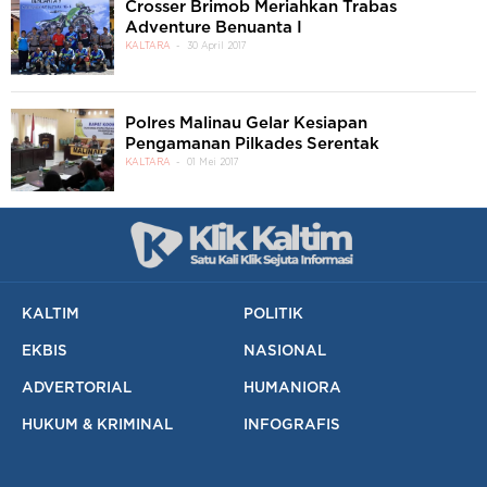
Crosser Brimob Meriahkan Trabas
Adventure Benuanta I
KALTARA
30 April 2017
Polres Malinau Gelar Kesiapan
Pengamanan Pilkades Serentak
KALTARA
01 Mei 2017
KALTIM
POLITIK
EKBIS
NASIONAL
ADVERTORIAL
HUMANIORA
HUKUM & KRIMINAL
INFOGRAFIS