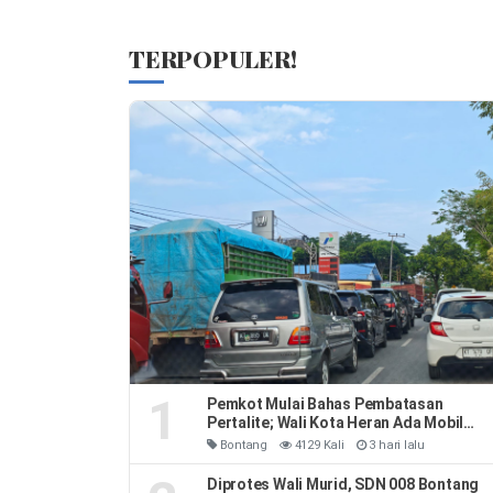
TERPOPULER!
1
Pemkot Mulai Bahas Pembatasan
Pertalite; Wali Kota Heran Ada Mobil
Habiskan 40 Liter Sehari
Bontang
4129 Kali
3 hari lalu
Diprotes Wali Murid, SDN 008 Bontang