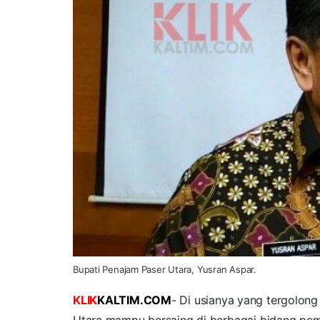
Bupati Penajam Paser Utara, Yusran Aspar.
KLIK
KALTIM.COM
- Di usianya yang tergolon
Utara mampu bersaing di berbagai bidang pe