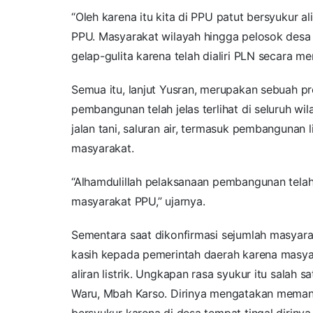
“Oleh karena itu kita di PPU patut bersyukur al
PPU. Masyarakat wilayah hingga pelosok desa 
gelap-gulita karena telah dialiri PLN secara me
Semua itu, lanjut Yusran, merupakan sebuah pr
pembangunan telah jelas terlihat di seluruh w
jalan tani, saluran air, termasuk pembangunan l
masyarakat.
“Alhamdulillah pelaksanaan pembangunan tela
masyarakat PPU,” ujarnya.
Sementara saat dikonfirmasi sejumlah masyar
kasih kepada pemerintah daerah karena masyar
aliran listrik. Ungkapan rasa syukur itu sala
Waru, Mbah Karso. Dirinya mengatakan memang 
bersyukur karena di desa tempat tingal dirinya 