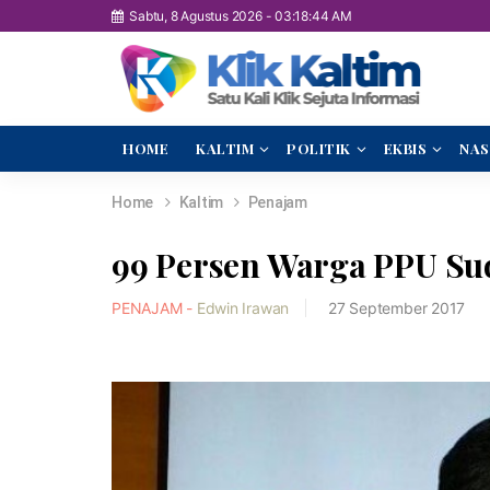
Sabtu, 8 Agustus 2026
-
03:18:44 AM
HOME
KALTIM
POLITIK
EKBIS
NAS
Home
Kaltim
Penajam
99 Persen Warga PPU Sud
PENAJAM -
Edwin Irawan
27 September 2017