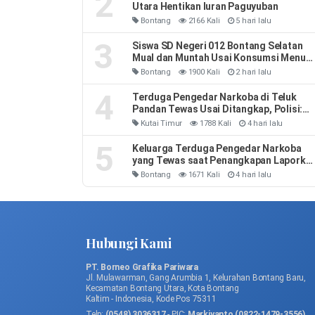
2
Utara Hentikan Iuran Paguyuban
Bontang
2166 Kali
5 hari lalu
3
Siswa SD Negeri 012 Bontang Selatan
Mual dan Muntah Usai Konsumsi Menu
MBG
Bontang
1900 Kali
2 hari lalu
4
Terduga Pengedar Narkoba di Teluk
Pandan Tewas Usai Ditangkap, Polisi:
Sempat Melawan dan Mengeluh Sesak
Kutai Timur
1788 Kali
4 hari lalu
Napas
5
Keluarga Terduga Pengedar Narkoba
yang Tewas saat Penangkapan Laporka
3 Polisi: Leher Kakak Saya Dipiting
Bontang
1671 Kali
4 hari lalu
Hubungi Kami
PT. Borneo Grafika Pariwara
Jl. Mulawarman, Gang Arumbia 1, Kelurahan Bontang Baru,
Kecamatan Bontang Utara, Kota Bontang
Kaltim - Indonesia, Kode Pos 75311
Telp:
(0548) 3036317
- PIC:
Markiyanto (0822-1479-3556)