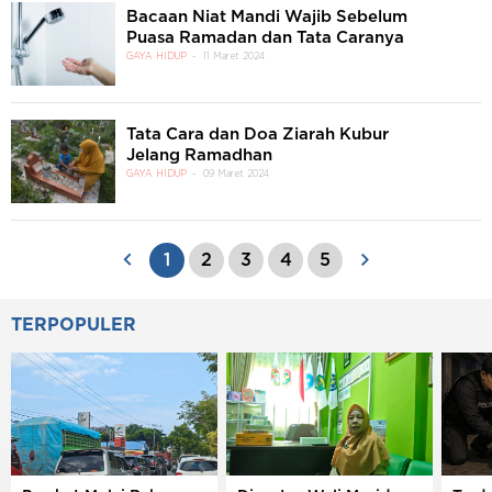
Bacaan Niat Mandi Wajib Sebelum
Puasa Ramadan dan Tata Caranya
GAYA HIDUP
11 Maret 2024
Tata Cara dan Doa Ziarah Kubur
Jelang Ramadhan
GAYA HIDUP
09 Maret 2024
1
2
3
4
5
TERPOPULER