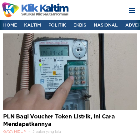
HOME
KALTIM
POLITIK
EKBIS
NASIONAL
ADVER
PLN Bagi Voucher Token Listrik, Ini Cara
Mendapatkannya
GAYA HIDUP
2 bulan yang lalu