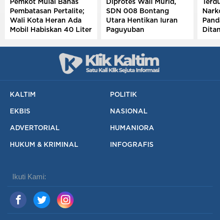
Pemkot Mulai Bahas
Diprotes Wali Murid,
Terd
Pembatasan Pertalite;
SDN 008 Bontang
Narko
Wali Kota Heran Ada
Utara Hentikan Iuran
Pand
Mobil Habiskan 40 Liter
Paguyuban
Ditan
Sehari
Semp
Meng
KALTIM
POLITIK
EKBIS
NASIONAL
ADVERTORIAL
HUMANIORA
HUKUM & KRIMINAL
INFOGRAFIS
Ikuti Kami: