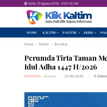
Senin, 10 Agustus 2026
-
05:07:21 AM
HOME
KALTIM
POLITIK
EKBIS
NAS
Home
Kaltim
Bontang
Perumda Tirta Taman Me
Idul Adha 1447 H/2026
BONTANG -
Redaksi
26 Mei 2026
0 Comm