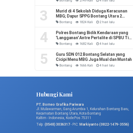
Bontang
2149 Kali
4 hari lalu
3
Murid di 4 Sekolah Diduga Keracunan
MBG; Dapur SPPG Bontang Utara 2
Disetop
Bontang
1824 Kali
2 hari lalu
4
Polres Bontang Bidik Kendaraan yang
'Langganan' Antre Pertalite di SPBU Tia
Hari, Curigai Penyelewengan BBM
Bontang
1682 Kali
4 hari lalu
5
Guru SDN 012 Bontang Selatan yang
Cicipi Menu MBG Juga Mual dan Muntah
Bontang
1666 Kali
4 hari lalu
Hubungi Kami
PT. Borneo Grafika Pariwara
Jl. Mulawarman, Gang Arumbia 1, Kelurahan Bontang Baru,
Kecamatan Bontang Utara, Kota Bontang
Kaltim - Indonesia, Kode Pos 75311
Telp:
(0548) 3036317
- PIC:
Markiyanto (0822-1479-3556)