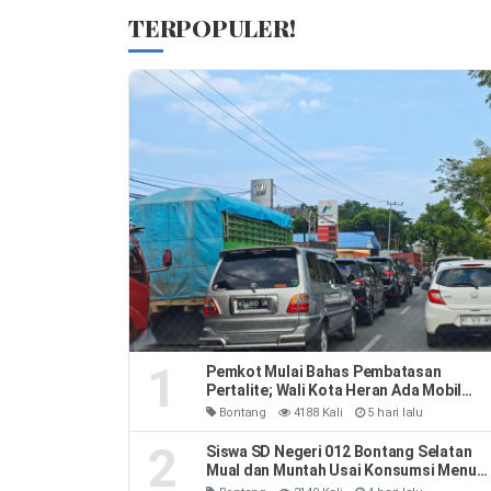
TERPOPULER!
1
Pemkot Mulai Bahas Pembatasan
Pertalite; Wali Kota Heran Ada Mobil
Habiskan 40 Liter Sehari
Bontang
4188 Kali
5 hari lalu
2
Siswa SD Negeri 012 Bontang Selatan
Mual dan Muntah Usai Konsumsi Menu
MBG