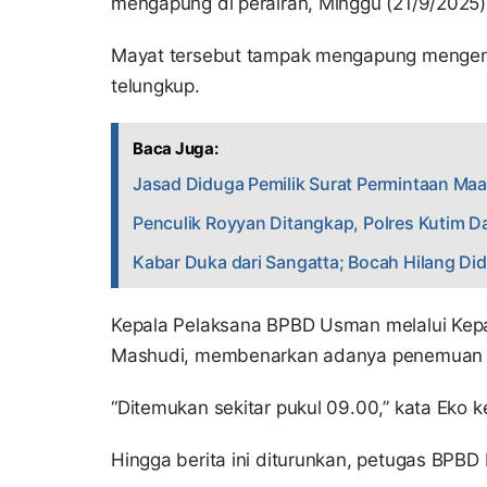
mengapung di perairan, Minggu (21/9/2025)
Mayat tersebut tampak mengapung mengena
telungkup.
Baca Juga:
Jasad Diduga Pemilik Surat Permintaan M
Penculik Royyan Ditangkap, Polres Kutim Da
Kabar Duka dari Sangatta; Bocah Hilang Di
Kepala Pelaksana BPBD Usman melalui Kep
Mashudi, membenarkan adanya penemuan i
“Ditemukan sekitar pukul 09.00,” kata Eko
Hingga berita ini diturunkan, petugas BPB