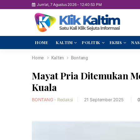
Jum'at, 7 Agustus 2026
-
12:40:54 PM
HOME
KALTIM
POLITIK
EKBIS
NAS
Home
Kaltim
Bontang
Mayat Pria Ditemukan M
Kuala
BONTANG -
Redaksi
21 September 2025
0