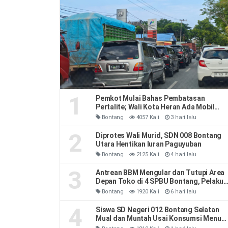
1
Pemkot Mulai Bahas Pembatasan
Pertalite; Wali Kota Heran Ada Mobil
Habiskan 40 Liter Sehari
Bontang
4057 Kali
3 hari lalu
2
Diprotes Wali Murid, SDN 008 Bontang
Utara Hentikan Iuran Paguyuban
Bontang
2125 Kali
4 hari lalu
3
Antrean BBM Mengular dan Tutupi Area
Depan Toko di 4 SPBU Bontang, Pelaku
Usaha Rugi
Bontang
1920 Kali
6 hari lalu
4
Siswa SD Negeri 012 Bontang Selatan
Mual dan Muntah Usai Konsumsi Menu
MBG