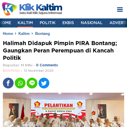
HOME
KALTIM
POLITIK
EKBIS
NASIONAL
ADVERT
Home
Kaltim
Bontang
Halimah Didapuk Pimpin PIRA Bontang;
Gaungkan Peran Perempuan di Kancah
Politik
Reporter:
M Rifki
-
0 Comments
BONTANG
13 November 2025