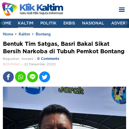
HOME
KALTIM
POLITIK
EKBIS
NASIONAL
ADVERT
Home
Kaltim
Bontang
Bentuk Tim Satgas, Basri Bakal Sikat
Bersih Narkoba di Tubuh Pemkot Bontang
Reporter:
Asriani
-
0 Comments
BONTANG
22 Desember 2020