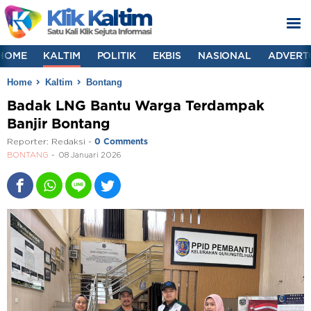
HOME
KALTIM
POLITIK
EKBIS
NASIONAL
ADVERT
Home
Kaltim
Bontang
Badak LNG Bantu Warga Terdampak
Banjir Bontang
Reporter:
Redaksi
-
0 Comments
BONTANG
08 Januari 2026