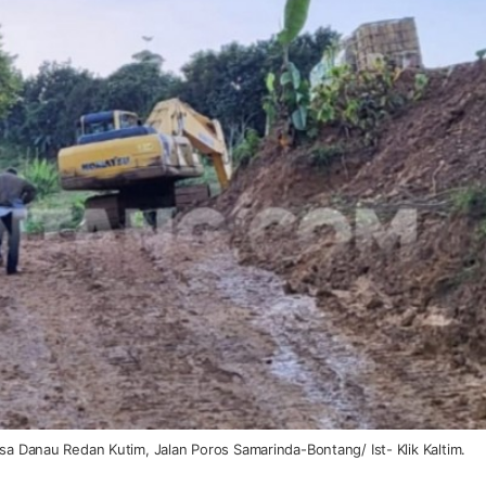
esa Danau Redan Kutim, Jalan Poros Samarinda-Bontang/ Ist- Klik Kaltim.