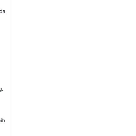
ada
g.
ih