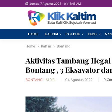
Jum'at, 7 Agustus 2026
-
01:16:46 AM
HOME
KALTIM
POLITIK
EKBIS
NAS
Home
Kaltim
Bontang
Aktivitas Tambang Ilega
Bontang , 3 Eksavator d
BONTANG -
M Rifki
04 Agustus 2022
0 Co