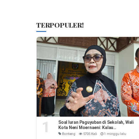
TERPOPULER!
1
Soal Iuran Paguyuban di Sekolah, Wali
Kota Neni Moernaeni: Kalau
Kesepakatan Orang Tua Jangan Ribut-
Bontang
5705 Kali
1 minggu lalu
Ribut