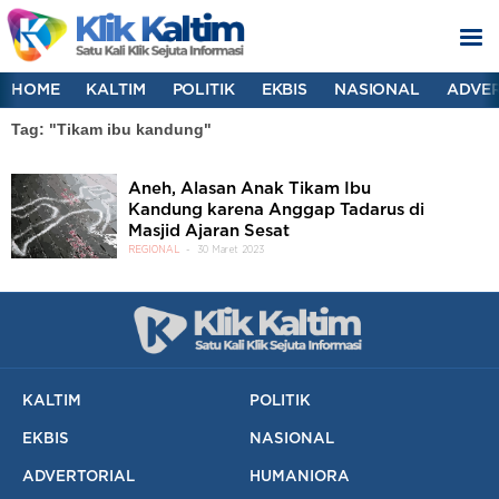
HOME
KALTIM
POLITIK
EKBIS
NASIONAL
ADVER
Tag: "Tikam ibu kandung"
Aneh, Alasan Anak Tikam Ibu
Kandung karena Anggap Tadarus di
Masjid Ajaran Sesat
REGIONAL
30 Maret 2023
KALTIM
POLITIK
EKBIS
NASIONAL
ADVERTORIAL
HUMANIORA