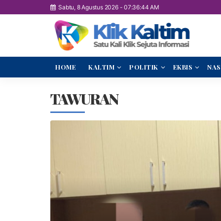
Sabtu, 8 Agustus 2026
-
07:36:45 AM
HOME
KALTIM
POLITIK
EKBIS
NAS
TAWURAN