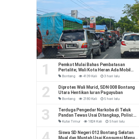
1
Pemkot Mulai Bahas Pembatasan
Pertalite; Wali Kota Heran Ada Mobil
Habiskan 40 Liter Sehari
Bontang
4139 Kali
3 hari lalu
2
Diprotes Wali Murid, SDN 008 Bontang
Utara Hentikan Iuran Paguyuban
Bontang
2180 Kali
5 hari lalu
3
Terduga Pengedar Narkoba di Teluk
Pandan Tewas Usai Ditangkap, Polisi:
Sempat Melawan dan Mengeluh Sesak
Kutai Timur
1824 Kali
5 hari lalu
Napas
4
Siswa SD Negeri 012 Bontang Selatan
Mual dan Muntah Usai Konsumsi Menu