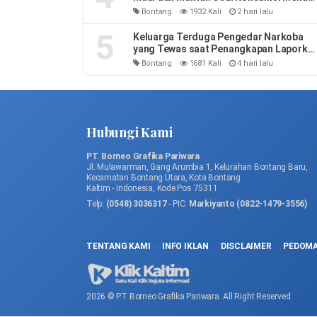
MBG
Bontang
1932 Kali
2 hari lalu
5
Keluarga Terduga Pengedar Narkoba
yang Tewas saat Penangkapan Laporka
3 Polisi: Leher Kakak Saya Dipiting
Bontang
1681 Kali
4 hari lalu
Hubungi Kami
PT. Borneo Grafika Pariwara
Jl. Mulawarman, Gang Arumbia 1, Kelurahan Bontang Baru,
Kecamatan Bontang Utara, Kota Bontang
Kaltim - Indonesia, Kode Pos 75311
Telp:
(0548) 3036317
- PIC:
Markiyanto (0822-1479-3556)
TENTANG KAMI
INFO IKLAN
DISCLAIMER
PEDOMA
2026 © PT Borneo Grafika Pariwara. All Right Reserved.