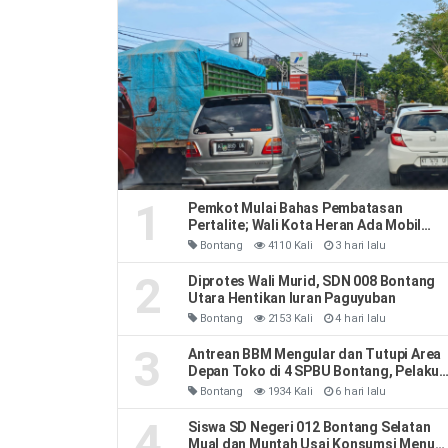
1
Pemkot Mulai Bahas Pembatasan
Pertalite; Wali Kota Heran Ada Mobil
Habiskan 40 Liter Sehari
Bontang
4110 Kali
3 hari lalu
2
Diprotes Wali Murid, SDN 008 Bontang
Utara Hentikan Iuran Paguyuban
Bontang
2153 Kali
4 hari lalu
3
Antrean BBM Mengular dan Tutupi Area
Depan Toko di 4 SPBU Bontang, Pelaku
Usaha Rugi
Bontang
1934 Kali
6 hari lalu
4
Siswa SD Negeri 012 Bontang Selatan
Mual dan Muntah Usai Konsumsi Menu